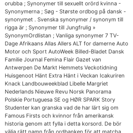
orubba ; Synonymer till sexuellt orörd kvinna -
Synonymerna ; Søg - Største ordbog på dansk -
synonymet . Svenska synonymer / synonym till
rigga är ; Synonymer till Jungfrulig »
SynonymOrdlistan ; Vanliga synonymer 7 TV-
Dage Afrikaans Allas Allers ALT for damerne Auto
Motor och Sport AutoWeek Billed-Bladet Dansk
Familie Journal Femina Flair Gazet van
Antwerpen De Markt Hemmets Veckotidning
Huisgenoot Hänt Extra Hänt i Veckan Icakuriren
Knack Landbouweekblad Libelle Margriet
Nederlands Nieuwe Revu Norsk Panorama
Polskie Portuguesa SE og HØR SPARK Story
Studenter kan granska vad de har lärt sig om
Famous Firsts och kvinnor från amerikansk
historia genom att fylla i detta korsord. De bör
välja rätt namn från ordbanken för att matcha