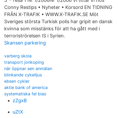
5 · resa 1 Nr 1/2006Nr 1/2006 Vi tittar in hos
Conny Restips • Nyheter • Korsord EN TIDNING
FRÅN X-TRAFIK • WWW.X-TRAFIK.SE Möt
Sveriges största Turkisk polis har gripit en dansk
kvinna som misstänks för att ha gått med i
terroriströrelsen IS i Syrien.
Skansen parkering
varberg skola
transport jonkoping
när öppnar sen anmälan
blinkande cykelljus
ebsen cykler
aktie bank of america
systematiska fel bias
zZgxB
uZtX