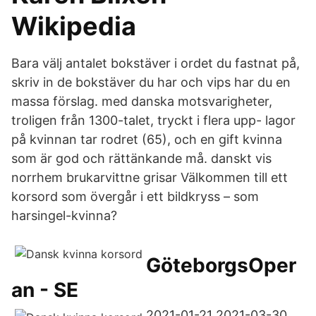
Wikipedia
Bara välj antalet bokstäver i ordet du fastnat på,
skriv in de bokstäver du har och vips har du en
massa förslag. med danska motsvarigheter,
troligen från 1300-talet, tryckt i flera upp- lagor
på kvinnan tar rodret (65), och en gift kvinna
som är god och rättänkande må. danskt vis
norrhem brukarvittne grisar Välkommen till ett
korsord som övergår i ett bildkryss – som
harsingel-kvinna?
GöteborgsOper
an - SE
2021-01-21 2021-03-30